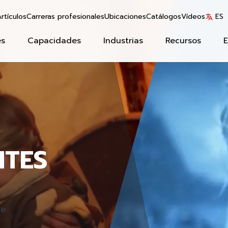
rtículos
Carreras profesionales
Ubicaciones
Catálogos
Vídeos
ES
es
Capacidades
Industrias
Recursos
NTES
a
de