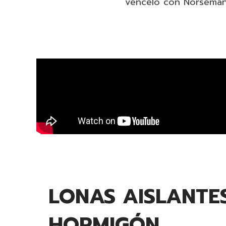
véncelo con Norseman 
LONAS AISLANTE
HORMIGÓN