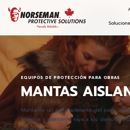
A
Solucion
EQUIPOS DE PROTECCIÓN PARA OBRAS
MANTAS AISLA
Mantente un paso adelante del peor clim
invernal y mantén a raya a los demonios 
escarcha.