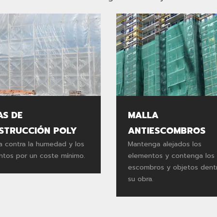
AS DE
MALLA
STRUCCIÓN POLY
ANTIESCOMBROS
a contra la humedad y los
Mantenga alejados los
tos por un coste mínimo.
elementos y contenga los
escombros y objetos dent
su obra.