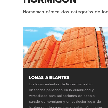
Norseman ofrece dos categorías de lona
LONAS AISLANTES
Las lonas aislantes de Norseman están
diseñadas pensando en la durabilidad y
versatilidad para aplicaciones de acopio,
curado de hormigón y en cualquier lugar de
la obra donde se requiera protección contra