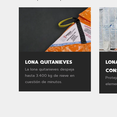
LONA QUITANIEVES
LON
La lona quitanieves despeja
CON
hasta 3.400 kg de nieve en
Protej
cuestión de minutos.
elemen