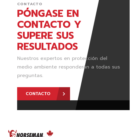
CONTACTO
PÓNGASE EN
CONTACTO Y
SUPERE SUS
RESULTADOS
Nuestros expertos en protección del
medio ambiente responderán a todas sus
preguntas.
CONTACTO
FOOTER