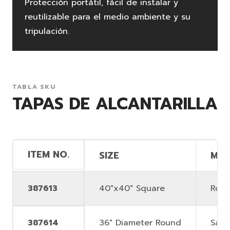
Protección portátil, fácil de instalar y
reutilizable para el medio ambiente y su
tripulación.
TABLA SKU
TAPAS DE ALCANTARILLA
ITEM NO.
SIZE
MAT
387613
40"x40" Square
Rop
387614
36" Diameter Round
Sand