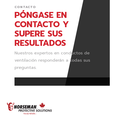
CONTACTO
PÓNGASE EN
CONTACTO Y
SUPERE SUS
RESULTADOS
Nuestros expertos en conductos de
ventilación responderán a todas sus
preguntas.
FOOTER