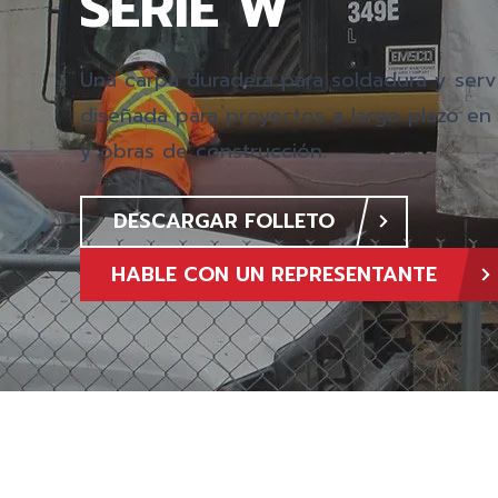
SERIE W
Una carpa duradera para soldadura y serv
diseñada para proyectos a largo plazo en 
y obras de construcción.
DESCARGAR FOLLETO
HABLE CON UN REPRESENTANTE