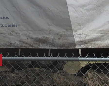
icios
tuberías