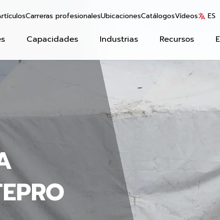
rtículos
Carreras profesionales
Ubicaciones
Catálogos
Vídeos
ES
es
Capacidades
Industrias
Recursos
A
TEPRO