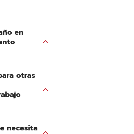
 año en
iento
para otras
rabajo
e necesita