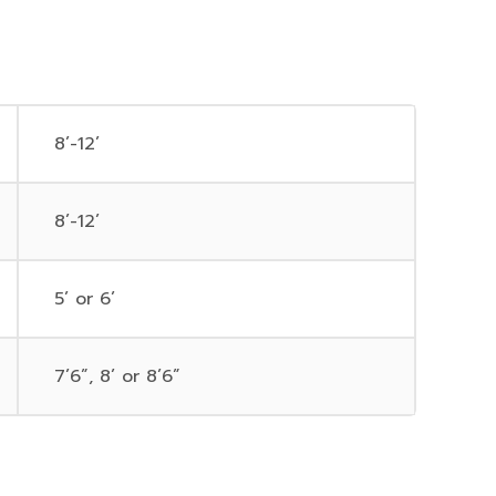
8’-12’
8’-12’
5’ or 6’
7’6”, 8’ or 8’6”