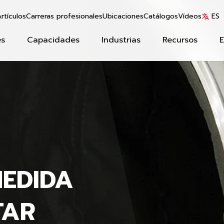
rtículos
Carreras profesionales
Ubicaciones
Catálogos
Vídeos
ES
es
Capacidades
Industrias
Recursos
MEDIDA
TAR