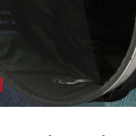
ctos
dos, la
equipos
s