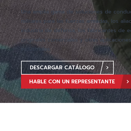
Una amplia gama de soluciones de condu
militares para las fuerzas armadas, los alia
industria de defensa, los fabricantes de 
originales comerciales y otras aplicacione
industriales.
DESCARGAR CATÁLOGO
HABLE CON UN REPRESENTANTE