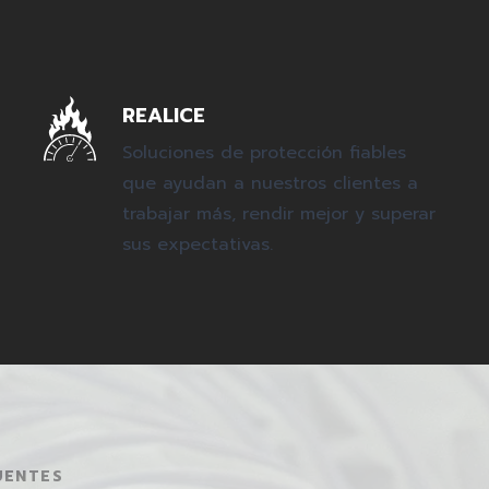
REALICE
Soluciones de protección fiables
que ayudan a nuestros clientes a
trabajar más, rendir mejor y superar
sus expectativas.
UENTES