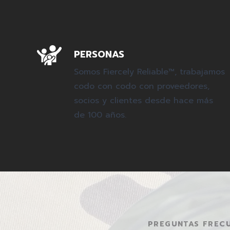
PERSONAS
Somos Fiercely Reliable™, trabajamos
codo con codo con proveedores,
socios y clientes desde hace más
de 100 años.
PREGUNTAS FREC