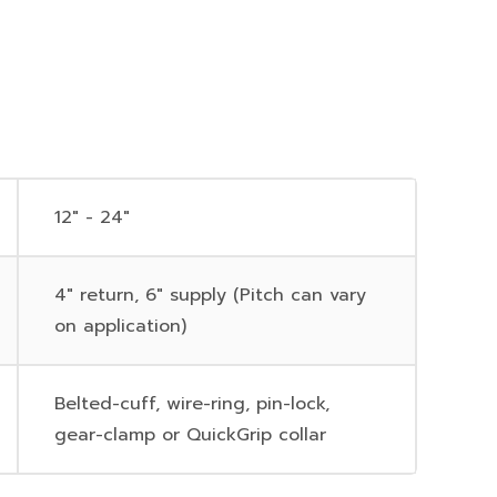
12" - 24"
4" return, 6" supply (Pitch can vary
on application)
Belted-cuff, wire-ring, pin-lock,
gear-clamp or QuickGrip collar