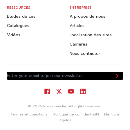
RESSOURCES
ENTREPRISE
Études de cas
A propos de nous
Catalogues
Articles
Vidéos
Localisation des sites
Carrières
Nous contacter
Enter your email to join our newsletter
©
2026
Norseman Inc. All rights reserved.
Termes et conditions
Politique de confidentialité
Mentions
légales