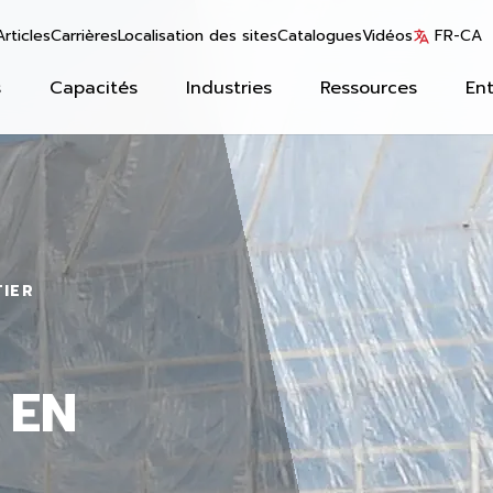
Articles
Carrières
Localisation des sites
Catalogues
Vidéos
FR-CA
s
Capacités
Industries
Ressources
Ent
IER
 EN