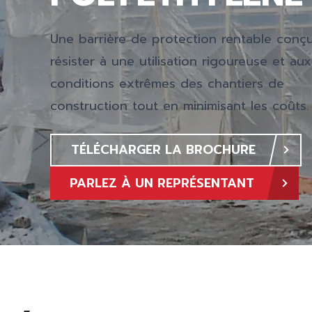
Une barrière de protection rentable conç
résister à une utilisation rigoureuse et aux
conditions extrêmes des chantiers de
construction tout en minimisant les coûts.
TÉLÉCHARGER LA BROCHURE
PARLEZ À UN REPRÉSENTANT