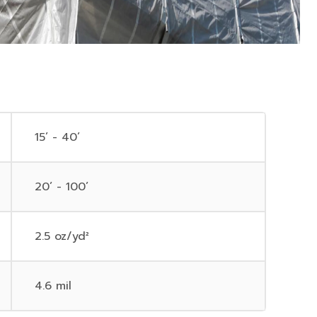
15’ - 40’
20’ - 100’
2.5 oz/yd²
4.6 mil