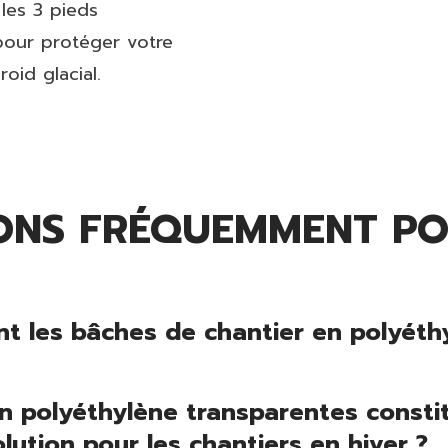
 les 3 pieds
pour protéger votre
oid glacial.
ONS FRÉQUEMMENT PO
nt les bâches de chantier en polyéth
n polyéthylène transparentes constit
ution pour les chantiers en hiver ?