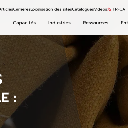
Articles
Carrières
Localisation des sites
Catalogues
Vidéos
FR-CA
s
Capacités
Industries
Ressources
Ent
S
E :