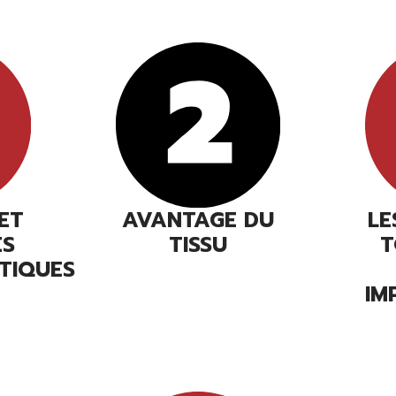
 ET
AVANTAGE DU
LE
ES
TISSU
T
TIQUES
IM