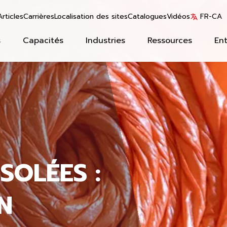
Articles
Carrières
Localisation des sites
Catalogues
Vidéos
FR-CA
s
Capacités
Industries
Ressources
Ent
SOLÉES :
N