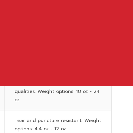
Norseman's proprietary extreme-
cold-weather fabric
Wide range of performance
qualities. Weight options: 10 oz - 24
oz
Tear and puncture resistant. Weight
options: 4.4 oz - 12 oz