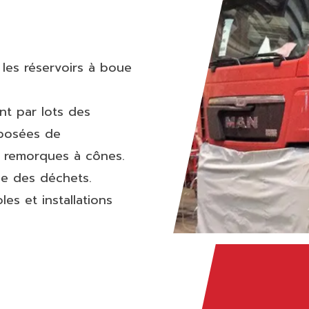
 les réservoirs à boue
ent par lots des
mposées de
e remorques à cônes.
age des déchets.
es et installations