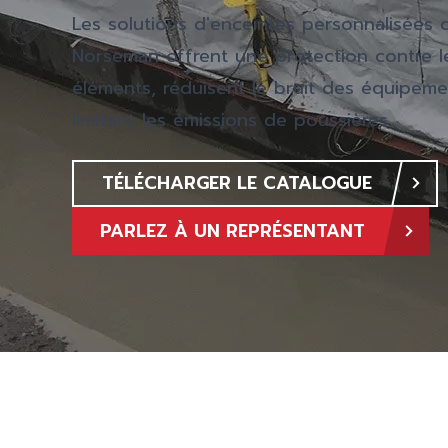
Les solutions d'enceintes personnalisées 
Norseman offrent une protection contre l
éléments, réduisent le bruit des équipeme
limitent les émissions de poussières.
TÉLÉCHARGER LE CATALOGUE
PARLEZ À UN REPRÉSENTANT