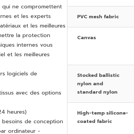
es qui ne compromettent
rnes et les experts
PVC mesh fabric
tériaux et les meilleures
ettre la protection
Canvas
iques internes vous
el et les meilleures
rs logiciels de
Stocked ballistic
nylon and
tissus avec des options
standard nylon
24 heures)
High-temp silicone-
os besoins de conception
coated fabric
ar ordinateur -