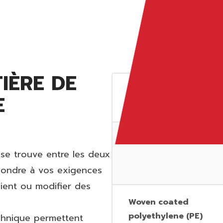
IÈRE DE
Arctic Hyprene™
E
PVC vinyl
i se trouve entre les deux
répondre à vos exigences
lient ou modifier des
Woven coated
polyethylene (PE)
echnique permettent