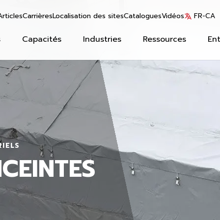
Articles
Carrières
Localisation des sites
Catalogues
Vidéos
FR-CA
s
Capacités
Industries
Ressources
Ent
RIELS
NCEINTES