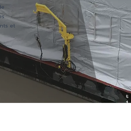
de
es
nts et