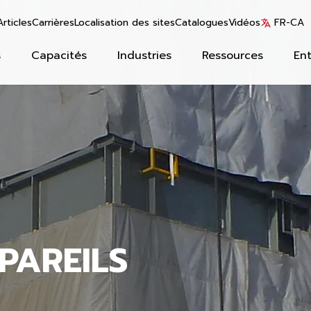
Articles
Carrières
Localisation des sites
Catalogues
Vidéos
FR-CA
s
Capacités
Industries
Ressources
Ent
PAREILS