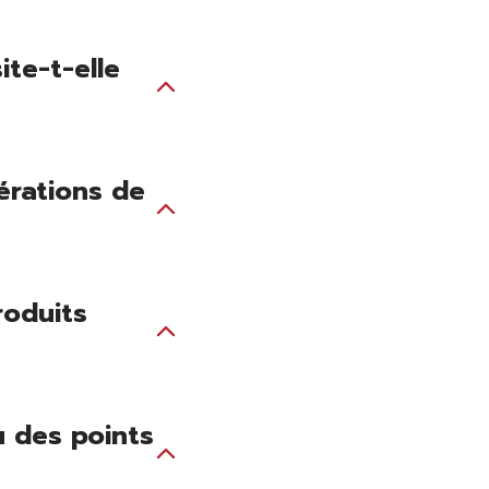
ite-t-elle
érations de
roduits
u des points