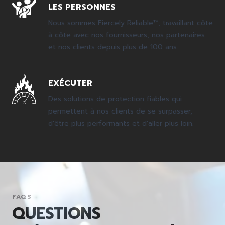
LES PERSONNES
Nous sommes Fiercely Reliable™, travaillant côte
à côte avec nos fournisseurs, nos partenaires
et nos clients depuis plus de 100 ans.
EXÉCUTER
Des solutions de protection fiables qui
permettent à nos clients de se surpasser,
d'être plus performants et d'aller plus loin.
FAQS
QUESTIONS